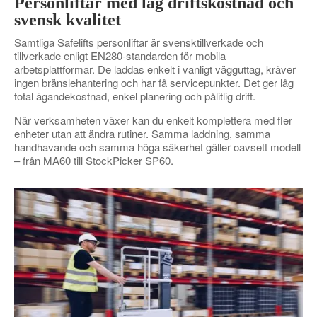
Personliftar med låg driftskostnad och
svensk kvalitet
Samtliga Safelifts personliftar är svensktillverkade och
tillverkade enligt EN280-standarden för mobila
arbetsplattformar. De laddas enkelt i vanligt vägguttag, kräver
ingen bränslehantering och har få servicepunkter. Det ger låg
total ägandekostnad, enkel planering och pålitlig drift.
När verksamheten växer kan du enkelt komplettera med fler
enheter utan att ändra rutiner. Samma laddning, samma
handhavande och samma höga säkerhet gäller oavsett modell
– från MA60 till StockPicker SP60.