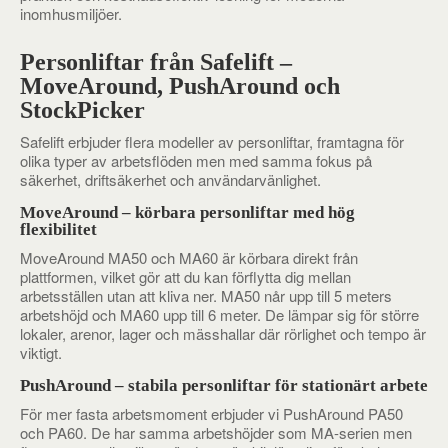
inomhusmiljöer.
Personliftar från Safelift –
MoveAround, PushAround och
StockPicker
Safelift erbjuder flera modeller av personliftar, framtagna för
olika typer av arbetsflöden men med samma fokus på
säkerhet, driftsäkerhet och användarvänlighet.
MoveAround – körbara personliftar med hög
flexibilitet
MoveAround MA50 och MA60 är körbara direkt från
plattformen, vilket gör att du kan förflytta dig mellan
arbetsställen utan att kliva ner. MA50 når upp till 5 meters
arbetshöjd och MA60 upp till 6 meter. De lämpar sig för större
lokaler, arenor, lager och mässhallar där rörlighet och tempo är
viktigt.
PushAround – stabila personliftar för stationärt arbete
För mer fasta arbetsmoment erbjuder vi PushAround PA50
och PA60. De har samma arbetshöjder som MA-serien men