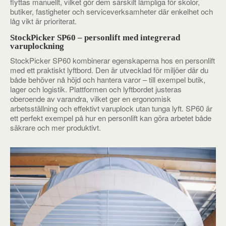
flyttas manuellt, vilket gör dem särskilt lämpliga för skolor,
butiker, fastigheter och serviceverksamheter där enkelhet och
låg vikt är prioriterat.
StockPicker SP60 – personlift med integrerad
varuplockning
StockPicker SP60 kombinerar egenskaperna hos en personlift
med ett praktiskt lyftbord. Den är utvecklad för miljöer där du
både behöver nå höjd och hantera varor – till exempel butik,
lager och logistik. Plattformen och lyftbordet justeras
oberoende av varandra, vilket ger en ergonomisk
arbetsställning och effektivt varuplock utan tunga lyft. SP60 är
ett perfekt exempel på hur en personlift kan göra arbetet både
säkrare och mer produktivt.