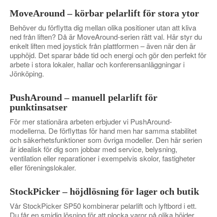
MoveAround – körbar pelarlift för stora ytor
Behöver du förflytta dig mellan olika positioner utan att kliva
ned från liften? Då är MoveAround-serien rätt val. Här styr du
enkelt liften med joystick från plattformen – även när den är
upphöjd. Det sparar både tid och energi och gör den perfekt för
arbete i stora lokaler, hallar och konferensanläggningar i
Jönköping.
PushAround – manuell pelarlift för
punktinsatser
För mer stationära arbeten erbjuder vi PushAround-
modellerna. De förflyttas för hand men har samma stabilitet
och säkerhetsfunktioner som övriga modeller. Den här serien
är idealisk för dig som jobbar med service, belysning,
ventilation eller reparationer i exempelvis skolor, fastigheter
eller föreningslokaler.
StockPicker – höjdlösning för lager och butik
Vår StockPicker SP50 kombinerar pelarlift och lyftbord i ett.
Du får en smidig lösning för att plocka varor på olika höjder