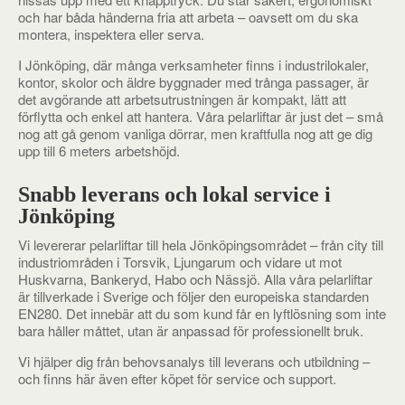
och har båda händerna fria att arbeta – oavsett om du ska
montera, inspektera eller serva.
I Jönköping, där många verksamheter finns i industrilokaler,
kontor, skolor och äldre byggnader med trånga passager, är
det avgörande att arbetsutrustningen är kompakt, lätt att
förflytta och enkel att hantera. Våra pelarliftar är just det – små
nog att gå genom vanliga dörrar, men kraftfulla nog att ge dig
upp till 6 meters arbetshöjd.
Snabb leverans och lokal service i
Jönköping
Vi levererar pelarliftar till hela Jönköpingsområdet – från city till
industriområden i Torsvik, Ljungarum och vidare ut mot
Huskvarna, Bankeryd, Habo och Nässjö. Alla våra pelarliftar
är tillverkade i Sverige och följer den europeiska standarden
EN280. Det innebär att du som kund får en lyftlösning som inte
bara håller måttet, utan är anpassad för professionellt bruk.
Vi hjälper dig från behovsanalys till leverans och utbildning –
och finns här även efter köpet för service och support.