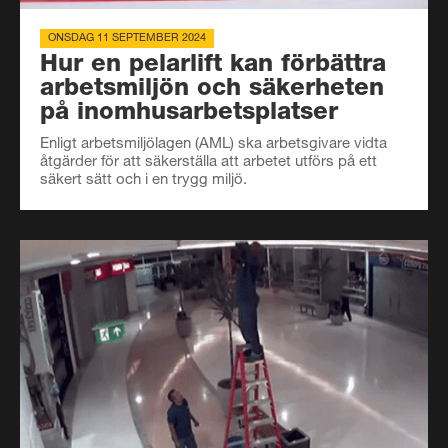
ONSDAG 11 SEPTEMBER 2024
Hur en pelarlift kan förbättra
arbetsmiljön och säkerheten
på inomhusarbetsplatser
Enligt arbetsmiljölagen (AML) ska arbetsgivare vidta
åtgärder för att säkerställa att arbetet utförs på ett
säkert sätt och i en trygg miljö.