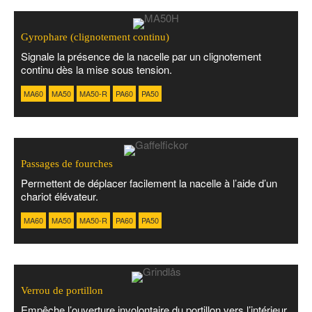
Gyrophare (clignotement continu)
Signale la présence de la nacelle par un clignotement
continu dès la mise sous tension.
MA60
MA50
MA50-R
PA60
PA50
Passages de fourches
Permettent de déplacer facilement la nacelle à l’aide d’un
chariot élévateur.
MA60
MA50
MA50-R
PA60
PA50
Verrou de portillon
Empêche l’ouverture involontaire du portillon vers l’intérieur