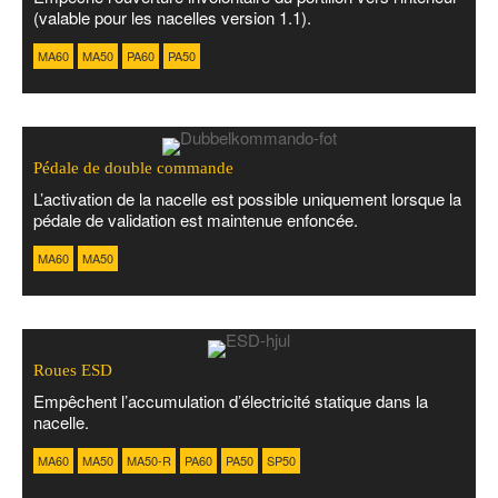
(valable pour les nacelles version 1.1).
MA60
MA50
PA60
PA50
Pédale de double commande
L’activation de la nacelle est possible uniquement lorsque la
pédale de validation est maintenue enfoncée.
MA60
MA50
Roues ESD
Empêchent l’accumulation d’électricité statique dans la
nacelle.
MA60
MA50
MA50-R
PA60
PA50
SP50