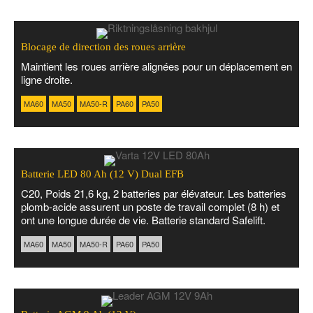
Blocage de direction des roues arrière
Maintient les roues arrière alignées pour un déplacement en
ligne droite.
MA60
MA50
MA50-R
PA60
PA50
Batterie LED 80 Ah (12 V) Dual EFB
C20, Poids 21,6 kg, 2 batteries par élévateur. Les batteries
plomb-acide assurent un poste de travail complet (8 h) et
ont une longue durée de vie. Batterie standard Safelift.
MA60
MA50
MA50-R
PA60
PA50