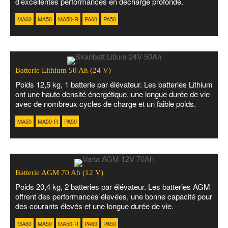
d’excellentes performances en décharge profonde.
MA60
MA50
MA50-R
PA60
PA50
Batterie Lithium 50 Ah (24 V)
Poids 12,5 kg, 1 batterie par élévateur. Les batteries Lithium
ont une haute densité énergétique, une longue durée de vie
avec de nombreux cycles de charge et un faible poids.
MA50
MA50-R
PA50
Batterie AGM 70 Ah (12 V)
Poids 20,4 kg, 2 batteries par élévateur. Les batteries AGM
offrent des performances élevées, une bonne capacité pour
des courants élevés et une longue durée de vie.
MA60
MA50
MA50-R
PA60
PA50