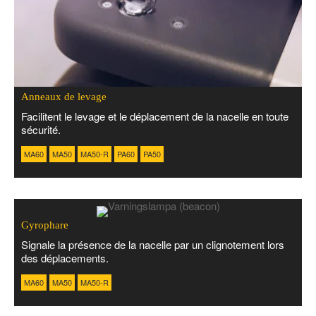
Anneaux de levage
Facilitent le levage et le déplacement de la nacelle en toute
sécurité.
MA60
MA50
MA50-R
PA60
PA50
Gyrophare
Signale la présence de la nacelle par un clignotement lors
des déplacements.
MA60
MA50
MA50-R