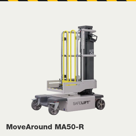
MoveAround MA50-R