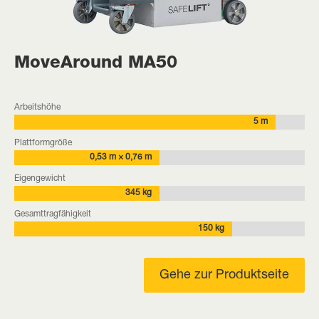
MoveAround MA50
Arbeitshöhe
5 m
Plattformgröße
0,53 m × 0,76 m
Eigengewicht
345 kg
Gesamttragfähigkeit
150 kg
Gehe zur Produktseite