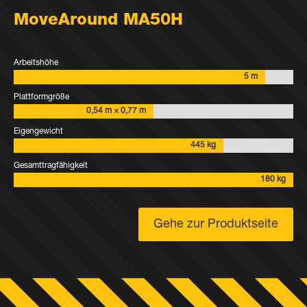
MoveAround MA50H
Arbeitshöhe
5 m
Plattformgröße
0,54 m × 0,77 m
Eigengewicht
445 kg
Gesamttragfähigkeit
180 kg
Gehe zur Produktseite