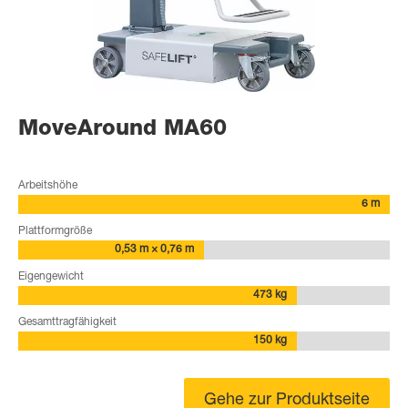
MoveAround MA60
Arbeitshöhe
6 m
Plattformgröße
0,53 m × 0,76 m
Eigengewicht
473 kg
Gesamttragfähigkeit
150 kg
Gehe zur Produktseite